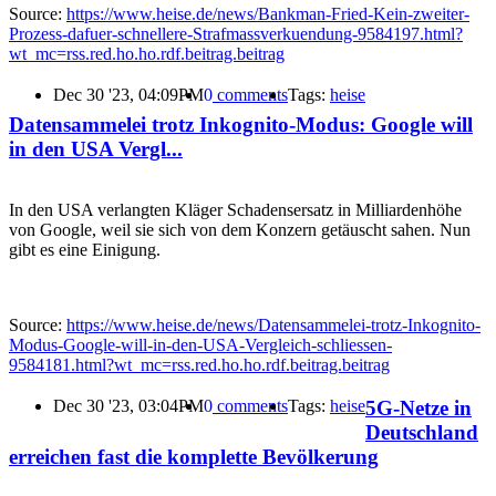
Source:
https://www.heise.de/news/Bankman-Fried-Kein-zweiter-
Prozess-dafuer-schnellere-Strafmassverkuendung-9584197.html?
wt_mc=rss.red.ho.ho.rdf.beitrag.beitrag
Dec 30 '23, 04:09PM
0
comments
Tags:
heise
Datensammelei trotz Inkognito-Modus: Google will
in den USA Vergl...
In den USA verlangten Kläger Schadensersatz in Milliardenhöhe
von Google, weil sie sich von dem Konzern getäuscht sahen. Nun
gibt es eine Einigung.
Source:
https://www.heise.de/news/Datensammelei-trotz-Inkognito-
Modus-Google-will-in-den-USA-Vergleich-schliessen-
9584181.html?wt_mc=rss.red.ho.ho.rdf.beitrag.beitrag
5G-Netze in
Dec 30 '23, 03:04PM
0
comments
Tags:
heise
Deutschland
erreichen fast die komplette Bevölkerung