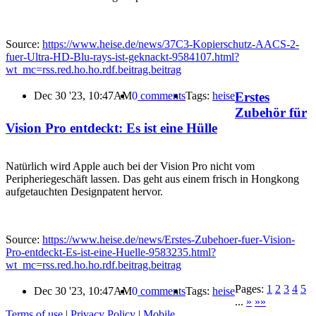
Source:
https://www.heise.de/news/37C3-Kopierschutz-AACS-2-
fuer-Ultra-HD-Blu-rays-ist-geknackt-9584107.html?
wt_mc=rss.red.ho.ho.rdf.beitrag.beitrag
Erstes
Dec 30 '23, 10:47AM
0
comments
Tags:
heise
Zubehör für
Vision Pro entdeckt: Es ist eine Hülle
Natürlich wird Apple auch bei der Vision Pro nicht vom
Peripheriegeschäft lassen. Das geht aus einem frisch in Hongkong
aufgetauchten Designpatent hervor.
Source:
https://www.heise.de/news/Erstes-Zubehoer-fuer-Vision-
Pro-entdeckt-Es-ist-eine-Huelle-9583235.html?
wt_mc=rss.red.ho.ho.rdf.beitrag.beitrag
Pages:
1
2
3
4
5
Dec 30 '23, 10:47AM
0
comments
Tags:
heise
...
»
»»
Terms of use
|
Privacy Policy
|
Mobile