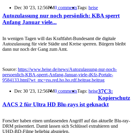
Dec 30 '23, 12:56PM
0
comments
Tags:
heise
Autozulassung nur noch persönlich: KBA sperrt
Anfang Januar viele...
In wenigen Tagen will das Kraftfahrt-Bundesamt die digitale
Autozulassung für viele Städte und Kreise sperren. Bürgern bleibt
dann nur noch der Gang zum Amt.
Source:
https://www.heise.de/news/Autozulassung-nur-noch-
persoenlich-KBA-sperrt-Anfang-Januar-viele-iKfz-Portale-
9584133.html?wt_mc=rss.red.ho.ho.rdf.beitrag.beitrag
37C3:
Dec 30 '23, 12:56PM
0
comments
Tags:
heise
Kopierschutz
AACS 2 für Ultra HD Blu-rays ist geknackt
Forscher haben einen umfassenden Angriff auf das aktuelle Blu-ray-
DRM präsentiert. Damit lassen sich Schlüssel extrahieren und
UHD-BD-Filme beliebig abspielen.