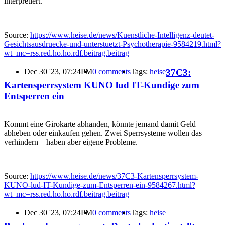
interpretiert.
Source:
https://www.heise.de/news/Kuenstliche-Intelligenz-deutet-
Gesichtsausdruecke-und-unterstuetzt-Psychotherapie-9584219.html?
wt_mc=rss.red.ho.ho.rdf.beitrag.beitrag
37C3:
Dec 30 '23, 07:24PM
0
comments
Tags:
heise
Kartensperrsystem KUNO lud IT-Kundige zum
Entsperren ein
Kommt eine Girokarte abhanden, könnte jemand damit Geld
abheben oder einkaufen gehen. Zwei Sperrsysteme wollen das
verhindern – haben aber eigene Probleme.
Source:
https://www.heise.de/news/37C3-Kartensperrsystem-
KUNO-lud-IT-Kundige-zum-Entsperren-ein-9584267.html?
wt_mc=rss.red.ho.ho.rdf.beitrag.beitrag
Dec 30 '23, 07:24PM
0
comments
Tags:
heise