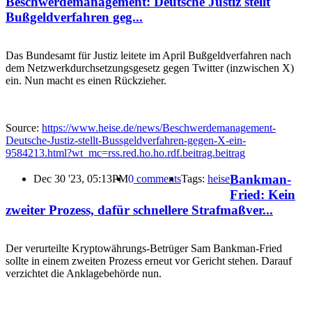
Beschwerdemanagement: Deutsche Justiz stellt
Bußgeldverfahren geg...
Das Bundesamt für Justiz leitete im April Bußgeldverfahren nach
dem Netzwerkdurchsetzungsgesetz gegen Twitter (inzwischen X)
ein. Nun macht es einen Rückzieher.
Source:
https://www.heise.de/news/Beschwerdemanagement-
Deutsche-Justiz-stellt-Bussgeldverfahren-gegen-X-ein-
9584213.html?wt_mc=rss.red.ho.ho.rdf.beitrag.beitrag
Bankman-
Dec 30 '23, 05:13PM
0
comments
Tags:
heise
Fried: Kein
zweiter Prozess, dafür schnellere Strafmaßver...
Der verurteilte Kryptowährungs-Betrüger Sam Bankman-Fried
sollte in einem zweiten Prozess erneut vor Gericht stehen. Darauf
verzichtet die Anklagebehörde nun.