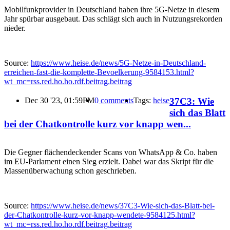
Mobilfunkprovider in Deutschland haben ihre 5G-Netze in diesem
Jahr spürbar ausgebaut. Das schlägt sich auch in Nutzungsrekorden
nieder.
Source:
https://www.heise.de/news/5G-Netze-in-Deutschland-
erreichen-fast-die-komplette-Bevoelkerung-9584153.html?
wt_mc=rss.red.ho.ho.rdf.beitrag.beitrag
37C3: Wie
Dec 30 '23, 01:59PM
0
comments
Tags:
heise
sich das Blatt
bei der Chatkontrolle kurz vor knapp wen...
Die Gegner flächendeckender Scans von WhatsApp & Co. haben
im EU-Parlament einen Sieg erzielt. Dabei war das Skript für die
Massenüberwachung schon geschrieben.
Source:
https://www.heise.de/news/37C3-Wie-sich-das-Blatt-bei-
der-Chatkontrolle-kurz-vor-knapp-wendete-9584125.html?
wt_mc=rss.red.ho.ho.rdf.beitrag.beitrag