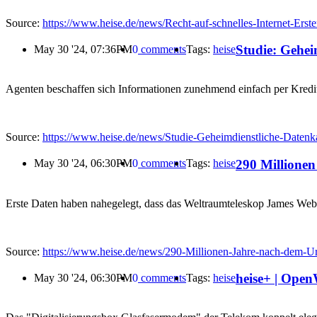
Source:
https://www.heise.de/news/Recht-auf-schnelles-Internet-Erst
Studie: Geheim
May 30 '24, 07:36PM
0
comments
Tags:
heise
Agenten beschaffen sich Informationen zunehmend einfach per Kredi
Source:
https://www.heise.de/news/Studie-Geheimdienstliche-Datenka
290 Millionen
May 30 '24, 06:30PM
0
comments
Tags:
heise
Erste Daten haben nahegelegt, dass das Weltraumteleskop James Webb 
Source:
https://www.heise.de/news/290-Millionen-Jahre-nach-dem-Urk
heise+ | Open
May 30 '24, 06:30PM
0
comments
Tags:
heise