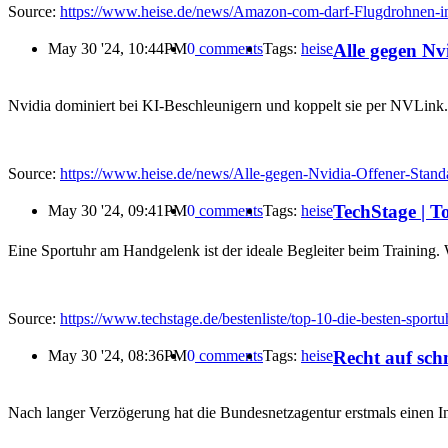
Source:
https://www.heise.de/news/Amazon-com-darf-Flugdrohnen-in-
Alle gegen Nv
May 30 '24, 10:44PM
0
comments
Tags:
heise
Nvidia dominiert bei KI-Beschleunigern und koppelt sie per NVLink
Source:
https://www.heise.de/news/Alle-gegen-Nvidia-Offener-Stand
TechStage | T
May 30 '24, 09:41PM
0
comments
Tags:
heise
Eine Sportuhr am Handgelenk ist der ideale Begleiter beim Training.
Source:
https://www.techstage.de/bestenliste/top-10-die-besten-sportu
Recht auf schn
May 30 '24, 08:36PM
0
comments
Tags:
heise
Nach langer Verzögerung hat die Bundesnetzagentur erstmals einen Int