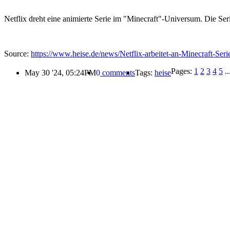
Netflix dreht eine animierte Serie im "Minecraft"-Universum. Die Ser
Source:
https://www.heise.de/news/Netflix-arbeitet-an-Minecraft-Ser
Pages:
1
2
3
4
5
..
May 30 '24, 05:24PM
0
comments
Tags:
heise