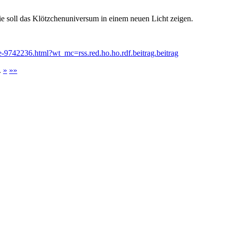
ie soll das Klötzchenuniversum in einem neuen Licht zeigen.
ie-9742236.html?wt_mc=rss.red.ho.ho.rdf.beitrag.beitrag
.
»
»»