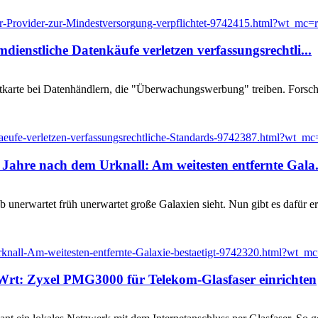
er-Provider-zur-Mindestversorgung-verpflichtet-9742415.html?wt_mc=rss
dienstliche Datenkäufe verletzen verfassungsrechtli...
tkarte bei Datenhändlern, die "Überwachungswerbung" treiben. Forsche
eufe-verletzen-verfassungsrechtliche-Standards-9742387.html?wt_mc=rs
 Jahre nach dem Urknall: Am weitesten entfernte Gala.
unerwartet früh unerwartet große Galaxien sieht. Nun gibt es dafür er
nall-Am-weitesten-entfernte-Galaxie-bestaetigt-9742320.html?wt_mc=rs
Wrt: Zyxel PMG3000 für Telekom-Glasfaser einrichten