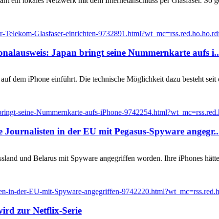
t ein lokales Netzwerk mit dem Internetanschluss per Glasfaser. So ge
Telekom-Glasfaser-einrichten-9732891.html?wt_mc=rss.red.ho.ho.rdf.
sonalausweis: Japan bringt seine Nummernkarte aufs i..
 auf dem iPhone einführt. Die technische Möglichkeit dazu besteht seit 
bringt-seine-Nummernkarte-aufs-iPhone-9742254.html?wt_mc=rss.red.ho
he Journalisten in der EU mit Pegasus-Spyware angegr..
ussland und Belarus mit Spyware angegriffen worden. Ihre iPhones hätt
sten-in-der-EU-mit-Spyware-angegriffen-9742220.html?wt_mc=rss.red.ho
ird zur Netflix-Serie