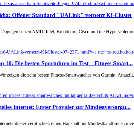
Texas-ausserhalb-Sichtweite-fliegen-9742536.html?wt_mc=rss.red.ho.h
idia: Offener Standard "UALink" vernetzt KI-Cluster
. Dagegen setzen AMD, Intel, Broadcom, Cisco und die Hyperscaler n
ard-UALink-vernetzt-KI-Cluster-9742371.html?wt_mc=rss.red.ho.ho.rdf
op 10: Die besten Sportuhren im Test – Fitness-Smart...
 Wir zeigen die zehn besten Fitness-Smartwatches von Garmin, Amazfit
hren-im-test-fitness-smartwatches-mit-langer-laufzeit/ch39j93?wt_mc=rss
elles Internet: Erster Provider zur Mindestversorgu...
ernetanbieter verpflichtet, einen Haushalt mit Mindestbandbreite zu v