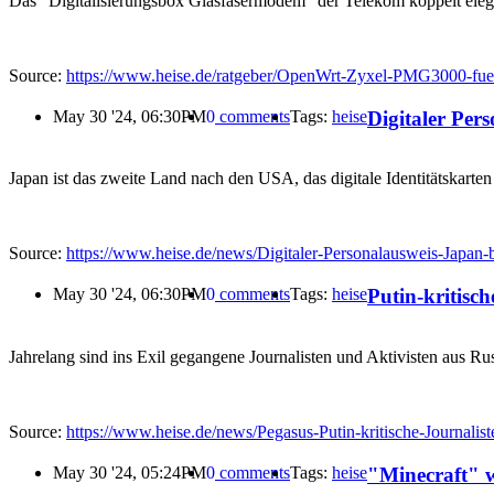
Das "Digitalisierungsbox Glasfasermodem" der Telekom koppelt elegan
Source:
https://www.heise.de/ratgeber/OpenWrt-Zyxel-PMG3000-fuer-
Digitaler Per
May 30 '24, 06:30PM
0
comments
Tags:
heise
Japan ist das zweite Land nach den USA, das digitale Identitätskarten
Source:
https://www.heise.de/news/Digitaler-Personalausweis-Japan-
Putin-kritisc
May 30 '24, 06:30PM
0
comments
Tags:
heise
Jahrelang sind ins Exil gegangene Journalisten und Aktivisten aus R
Source:
https://www.heise.de/news/Pegasus-Putin-kritische-Journali
"Minecraft" w
May 30 '24, 05:24PM
0
comments
Tags:
heise