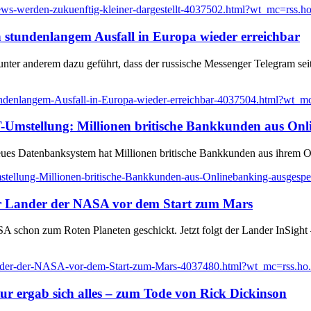
s-werden-zukuenftig-kleiner-dargestellt-4037502.html?wt_mc=rss.ho.
 stundenlangem Ausfall in Europa wieder erreichbar
ter anderem dazu geführt, dass der russische Messenger Telegram seit 
ndenlangem-Ausfall-in-Europa-wieder-erreichbar-4037504.html?wt_mc=
-Umstellung: Millionen britische Bankkunden aus Onli.
neues Datenbanksystem hat Millionen britische Bankkunden aus ihrem On
tellung-Millionen-britische-Bankkunden-aus-Onlinebanking-ausgespe
r Lander der NASA vor dem Start zum Mars
chon zum Roten Planeten geschickt. Jetzt folgt der Lander InSight – 
ander-der-NASA-vor-dem-Start-zum-Mars-4037480.html?wt_mc=rss.ho.b
ur ergab sich alles – zum Tode von Rick Dickinson