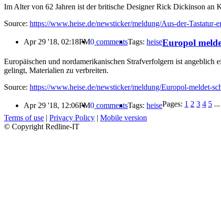
Im Alter von 62 Jahren ist der britische Designer Rick Dickinson a
Source:
https://www.heise.de/newsticker/meldung/Aus-der-Tastatur-
Europol melde
Apr 29 '18, 02:18PM
0
comments
Tags:
heise
Europäischen und nordamerikanischen Strafverfolgern ist angeblich ei
gelingt, Materialien zu verbreiten.
Source:
https://www.heise.de/newsticker/meldung/Europol-meldet-s
Pages:
1
2
3
4
5
...
Apr 29 '18, 12:06PM
0
comments
Tags:
heise
Terms of use
|
Privacy Policy
|
Mobile version
© Copyright Redline-IT