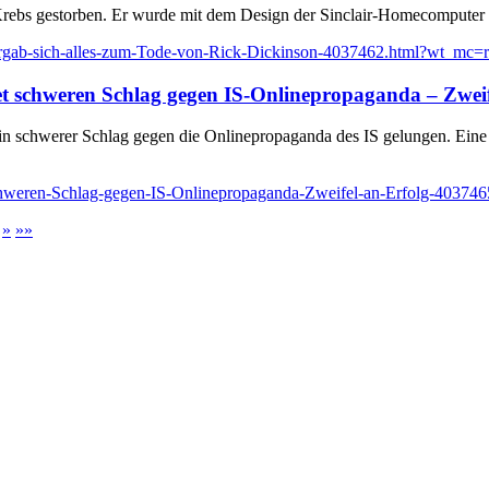
n Krebs gestorben. Er wurde mit dem Design der Sinclair-Homecomputer
ergab-sich-alles-zum-Tode-von-Rick-Dickinson-4037462.html?wt_mc=rss
t schweren Schlag gegen IS-Onlinepropaganda – Zweif
n schwerer Schlag gegen die Onlinepropaganda des IS gelungen. Eine er
chweren-Schlag-gegen-IS-Onlinepropaganda-Zweifel-an-Erfolg-4037465
»
»»