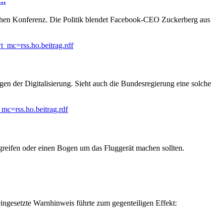
..
ichen Konferenz. Die Politik blendet Facebook-CEO Zuckerberg aus
_mc=rss.ho.beitrag.rdf
en der Digitalisierung. Sieht auch die Bundesregierung eine solche
mc=rss.ho.beitrag.rdf
reifen oder einen Bogen um das Fluggerät machen sollten.
eingesetzte Warnhinweis führte zum gegenteiligen Effekt: