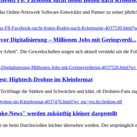
ferenz F8: Facebook sucht festen Boden nach Krisense.
as Online-Netzwerk Software-Entwickler und Partner zu seiner jährl
nz-F8-Facebook-sucht-festen-Boden-nach-Krisenserie-4037530.html?wt
or Digitalisierung – Millionen Jobs mit Geringverdi...
Arbeit". Die Gewerkschaften sorgen sich aktuell verstärkt um die Folg
Digitalisierung-Millionen-Jobs-mit-Geringverdienst-4037520.html?wt_
Test: Hightech-Drohne im Kleinformat
 TechStage die Stärken und Schwächen und klärt, ob Drohnen-Fans zug
Drohne-im-Kleinformat-4037476.html?wt_mc=rss.ho.beitrag.rdf
ke-News" werden zukünftig kleiner dargestellt
t sie beim Durchscrollen leichter übersehen werden. Der ursprünglich 