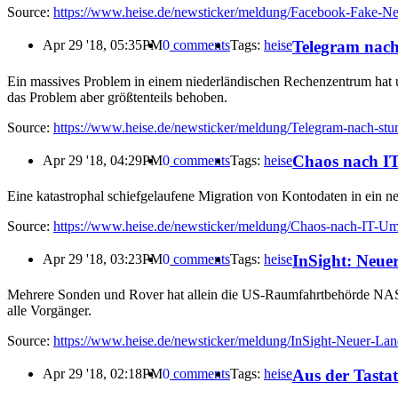
Source:
https://www.heise.de/newsticker/meldung/Facebook-Fake-New
Telegram nach
Apr 29 '18, 05:35PM
0
comments
Tags:
heise
Ein massives Problem in einem niederländischen Rechenzentrum hat un
das Problem aber größtenteils behoben.
Source:
https://www.heise.de/newsticker/meldung/Telegram-nach-stu
Chaos nach IT
Apr 29 '18, 04:29PM
0
comments
Tags:
heise
Eine katastrophal schiefgelaufene Migration von Kontodaten in ein 
Source:
https://www.heise.de/newsticker/meldung/Chaos-nach-IT-Ums
InSight: Neue
Apr 29 '18, 03:23PM
0
comments
Tags:
heise
Mehrere Sonden und Rover hat allein die US-Raumfahrtbehörde NASA s
alle Vorgänger.
Source:
https://www.heise.de/newsticker/meldung/InSight-Neuer-L
Aus der Tastat
Apr 29 '18, 02:18PM
0
comments
Tags:
heise