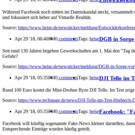
Entwicklerkon
Während Facebook noch mitten im Datenskandal steckt, versammelt d
und fokussiert sich lieber auf Virtuelle Realität.
Source:
https://www.heise.de/newsticker/meldung/Entwicklerkonfere
DGB in Sorge v
Apr 29 '18, 06:40PM
0
comments
Tags:
heise
Seit rund 130 Jahren begehen Gewerkschaften am 1. Mai den "Tag der 
Gefahr?
Source:
https://www.heise.de/newsticker/meldung/DGB-in-Sorge-vor-
DJI Tello im 
Apr 29 '18, 05:35PM
0
comments
Tags:
heise
Rund 100 Euro kostet die Mini-Drohne Ryze DJI Tello. Im Test zeigt
Source:
https://www.techstage.de/news/DJI-Tello-im-Test-Hightech-
Facebook: "Fa
Apr 29 '18, 05:35PM
0
comments
Tags:
heise
Facebook will künftig sogenannte Fake-News kleiner darstellen, dami
Entsprechende Einträge wurden häufig geteilt.